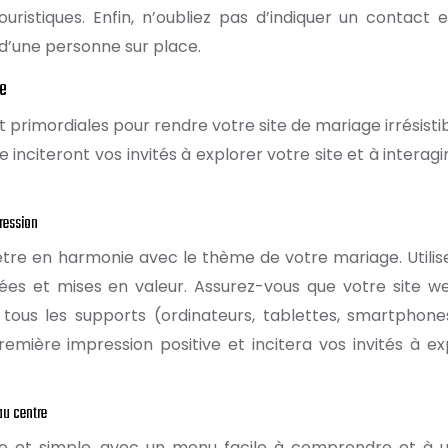
touristiques. Enfin, n’oubliez pas d’indiquer un contact 
d’une personne sur place.
le
nt primordiales pour rendre votre site de mariage irrésisti
e inciteront vos invités à explorer votre site et à interag
pression
 être en harmonie avec le thème de votre mariage. Utilis
nées et mises en valeur. Assurez-vous que votre site w
à tous les supports (ordinateurs, tablettes, smartphone
mière impression positive et incitera vos invités à ex
au centre
ire et simple, avec un menu facile à comprendre et à uti