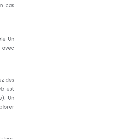
en cas
ble. Un
ir avec
ez des
eb est
s). Un
plorer
liser.