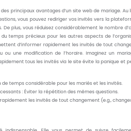
n des principaux avantages d’un site web de mariage. Au l
tions, vous pouvez rediriger vos invités vers la platefo
ses. De plus, vous réduisez considérablement le nombre d’
i du temps précieux pour les autres aspects de l’organis
rmettent d’informer rapidement les invités de tout chan
ou une modification de l’horaire. Imaginez un mari
apidement tous les invités via le site évite la panique et 
n de temps considérable pour les mariés et les invités.
essants : Éviter la répétition des mêmes questions.
r rapidement les invités de tout changement (e.g., chang
é indispensable. Elle vous permet de suivre facilem