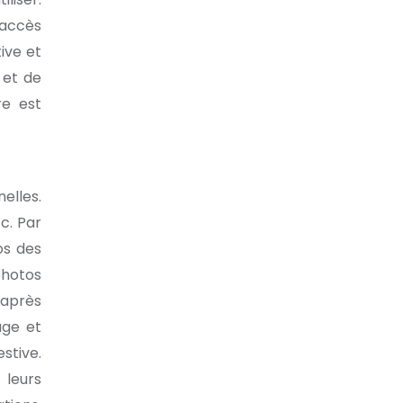
’accès
ive et
 et de
re est
elles.
c. Par
os des
photos
 après
age et
stive.
 leurs