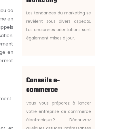
ieu de
Les tendances du marketing se
rme en
révèlent sous divers aspects.
appels
Les anciennes orientations sont
ation.
également mises à jour.
gement
age en
permet
Conseils e-
commerce
ement
Vous vous préparez à lancer
votre entreprise de commerce
électronique ? Découvrez
ent et
quelques astuces intéressantes