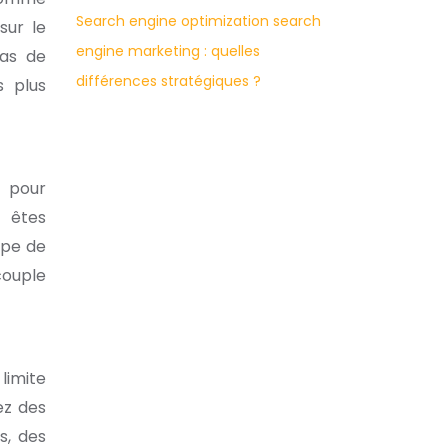
Search engine optimization search
sur le
engine marketing : quelles
pas de
différences stratégiques ?
s plus
s pour
s êtes
ipe de
couple
limite
ez des
s, des