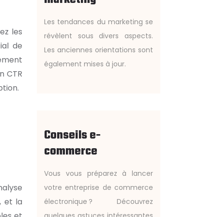
Les tendances du marketing se
ez les
révèlent sous divers aspects.
ial de
Les anciennes orientations sont
vement
également mises à jour.
Un CTR
ption.
Conseils e-
commerce
Vous vous préparez à lancer
nalyse
votre entreprise de commerce
 et la
électronique ? Découvrez
les et
quelques astuces intéressantes