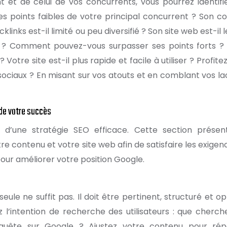
t et de celui de vos concurrents, vous pourrez identifi
les points faibles de votre principal concurrent ? Son c
klinks est-il limité ou peu diversifié ? Son site web est-il 
s ? Comment pouvez-vous surpasser ses points forts ?
 Votre site est-il plus rapide et facile à utiliser ? Profit
sociaux ? En misant sur vos atouts et en comblant vos la
de votre succès
er d’une stratégie SEO efficace. Cette section présen
re contenu et votre site web afin de satisfaire les exigen
our améliorer votre position Google.
seule ne suffit pas. Il doit être pertinent, structuré et o
l’intention de recherche des utilisateurs : que cherche
requête sur Google ? Ajustez votre contenu pour ré