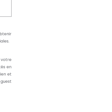
Obtenir
ales.
s votre
tés en
ien et
 guest