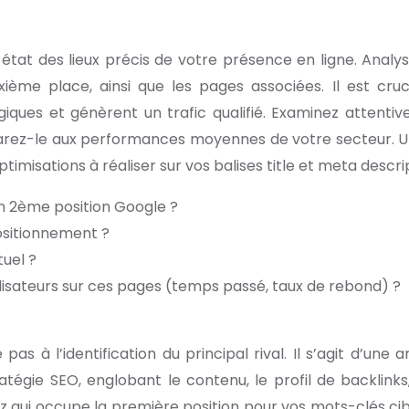
état des lieux précis de votre présence en ligne. Analys
ième place, ainsi que les pages associées. Il est cruc
iques et génèrent un trafic qualifié. Examinez attenti
parez-le aux performances moyennes de votre secteur. 
timisations à réaliser sur vos balises title et meta descri
n 2ème position Google ?
ositionnement ?
tuel ?
lisateurs sur ces pages (temps passé, taux de rebond) ?
s à l’identification du principal rival. Il s’agit d’une a
tégie SEO, englobant le contenu, le profil de backlinks,
ez qui occupe la première position pour vos mots-clés cib