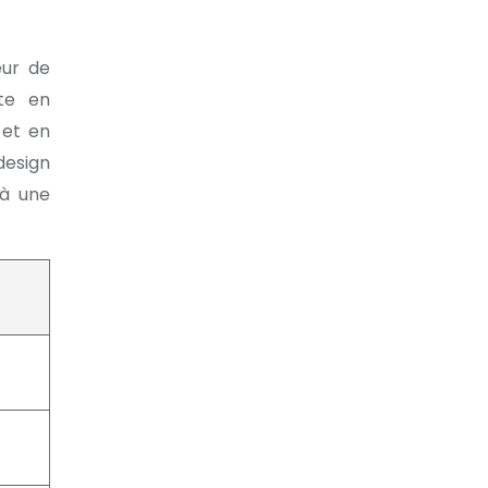
eur de
te en
 et en
design
 à une