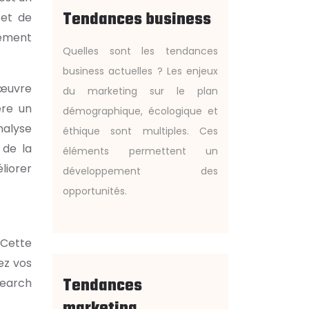
Tendances business
 et de
vement
Quelles sont les tendances
business actuelles ? Les enjeux
 œuvre
du marketing sur le plan
ère un
démographique, écologique et
nalyse
éthique sont multiples. Ces
 de la
éléments permettent un
liorer
développement des
opportunités.
 Cette
ez vos
Tendances
Search
marketing