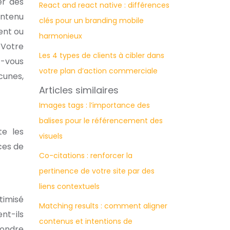
er des
React and react native : différences
ontenu
clés pour un branding mobile
lent ou
harmonieux
 Votre
Les 4 types de clients à cibler dans
ez-vous
votre plan d’action commerciale
cunes,
Articles similaires
Images tags : l’importance des
balises pour le référencement des
te les
visuels
ces de
Co-citations : renforcer la
pertinence de votre site par des
liens contextuels
ptimisé
Matching results : comment aligner
nt-ils
contenus et intentions de
pondre