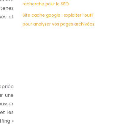
recherche pour le SEO
ntenez
Site cache google : exploiter l’outil
sés et
pour analyser vos pages archivées
opriée
ur une
ausser
et les
fing »