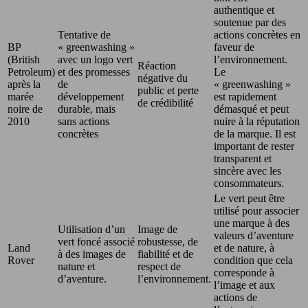
authentique et
soutenue par des
Tentative de
actions concrètes en
BP
« greenwashing »
faveur de
(British
avec un logo vert
l’environnement.
Réaction
Petroleum)
et des promesses
Le
négative du
après la
de
« greenwashing »
public et perte
marée
développement
est rapidement
de crédibilité
noire de
durable, mais
démasqué et peut
2010
sans actions
nuire à la réputation
concrètes
de la marque. Il est
important de rester
transparent et
sincère avec les
consommateurs.
Le vert peut être
utilisé pour associer
une marque à des
Utilisation d’un
Image de
valeurs d’aventure
vert foncé associé
robustesse, de
Land
et de nature, à
à des images de
fiabilité et de
Rover
condition que cela
nature et
respect de
corresponde à
d’aventure.
l’environnement.
l’image et aux
actions de