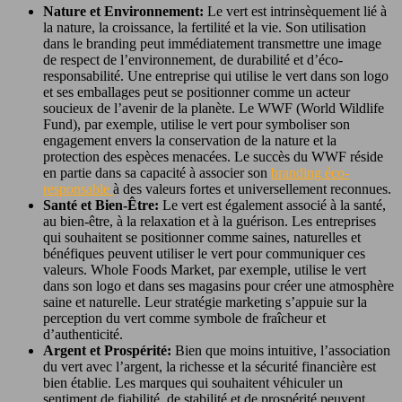
Nature et Environnement:
Le vert est intrinsèquement lié à
la nature, la croissance, la fertilité et la vie. Son utilisation
dans le branding peut immédiatement transmettre une image
de respect de l’environnement, de durabilité et d’éco-
responsabilité. Une entreprise qui utilise le vert dans son logo
et ses emballages peut se positionner comme un acteur
soucieux de l’avenir de la planète. Le WWF (World Wildlife
Fund), par exemple, utilise le vert pour symboliser son
engagement envers la conservation de la nature et la
protection des espèces menacées. Le succès du WWF réside
en partie dans sa capacité à associer son
branding éco-
responsable
à des valeurs fortes et universellement reconnues.
Santé et Bien-Être:
Le vert est également associé à la santé,
au bien-être, à la relaxation et à la guérison. Les entreprises
qui souhaitent se positionner comme saines, naturelles et
bénéfiques peuvent utiliser le vert pour communiquer ces
valeurs. Whole Foods Market, par exemple, utilise le vert
dans son logo et dans ses magasins pour créer une atmosphère
saine et naturelle. Leur stratégie marketing s’appuie sur la
perception du vert comme symbole de fraîcheur et
d’authenticité.
Argent et Prospérité:
Bien que moins intuitive, l’association
du vert avec l’argent, la richesse et la sécurité financière est
bien établie. Les marques qui souhaitent véhiculer un
sentiment de fiabilité, de stabilité et de prospérité peuvent