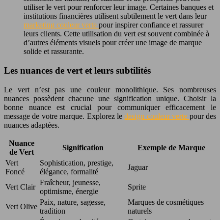
utiliser le vert pour renforcer leur image. Certaines banques et
institutions financières utilisent subtilement le vert dans leur
marketing couleur verte
pour inspirer confiance et rassurer
leurs clients. Cette utilisation du vert est souvent combinée à
d’autres éléments visuels pour créer une image de marque
solide et rassurante.
Les nuances de vert et leurs subtilités
Le vert n’est pas une couleur monolithique. Ses nombreuses
nuances possèdent chacune une signification unique. Choisir la
bonne nuance est crucial pour communiquer efficacement le
message de votre marque. Explorez le
design couleur verte
pour des
nuances adaptées.
Nuance
Signification
Exemple de Marque
de Vert
Vert
Sophistication, prestige,
Jaguar
Foncé
élégance, formalité
Fraîcheur, jeunesse,
Vert Clair
Sprite
optimisme, énergie
Paix, nature, sagesse,
Marques de cosmétiques
Vert Olive
tradition
naturels